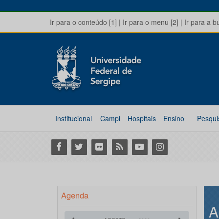
Ir para o conteúdo [1]
|
Ir para o menu [2]
|
Ir para a b
Institucional
Campi
Hospitais
Ensino
Pesqui
Facebook
Twitter
Flickr
RSS
Youtube
Instagram
Agenda
A