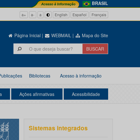
BRASIL
a+
a-
a
English
Español
Français
Página Inicial
|
WEBMAIL
|
Mapa do Site
Publicações
Bibliotecas
Acesso à informação
a
Ações afirmativas
Acessibilidade
Sistemas integrados