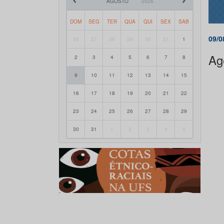
AGOSTO
2026
DOM
SEG
TER
QUA
QUI
SEX
SAB
09/0
26
27
28
29
30
31
1
Ag
2
3
4
5
6
7
8
9
10
11
12
13
14
15
16
17
18
19
20
21
22
23
24
25
26
27
28
29
30
31
1
2
3
4
5