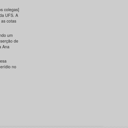
os colegas]
da UFS. A
 as cotas
ando um
nserção de
ra Ana
mesa
erídio no