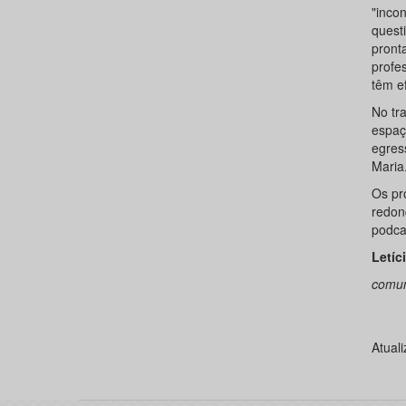
"inco
quest
pront
profe
têm ef
No tr
espaço
egres
Maria
Os pr
redon
podc
Letíc
comun
Atual