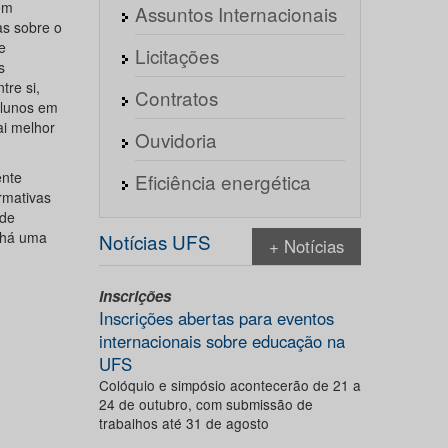
em
Assuntos Internacionais
as sobre o
e
Licitações
s
tre si,
Contratos
alunos em
i melhor
Ouvidoria
ente
Eficiência energética
rmativas
 de
e há uma
Notícias UFS
+ Notícias
Inscrições
Inscrições abertas para eventos
internacionais sobre educação na
UFS
Colóquio e simpósio acontecerão de 21 a
24 de outubro, com submissão de
trabalhos até 31 de agosto