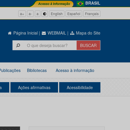
BRASIL
a+
a-
a
English
Español
Français
Página Inicial
|
WEBMAIL
|
Mapa do Site
Publicações
Bibliotecas
Acesso à informação
a
Ações afirmativas
Acessibilidade