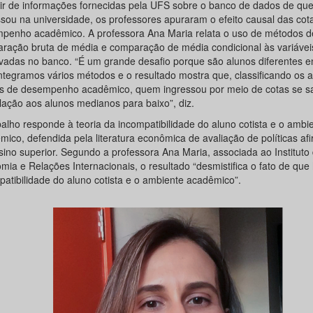
tir de informações fornecidas pela UFS sobre o banco de dados de qu
ssou na universidade, os professores apuraram o efeito causal das cot
penho acadêmico. A professora Ana Maria relata o uso de métodos d
ração bruta de média e comparação de média condicional às variávei
vadas no banco. “É um grande desafio porque são alunos diferentes en
ntegramos vários métodos e o resultado mostra que, classificando os 
s de desempenho acadêmico, quem ingressou por meio de cotas se sa
lação aos alunos medianos para baixo”, diz.
balho responde à teoria da incompatibilidade do aluno cotista e o ambi
ico, defendida pela literatura econômica de avaliação de políticas afi
sino superior. Segundo a professora Ana Maria, associada ao Instituto
mia e Relações Internacionais, o resultado “desmistifica o fato de qu
patibilidade do aluno cotista e o ambiente acadêmico”.