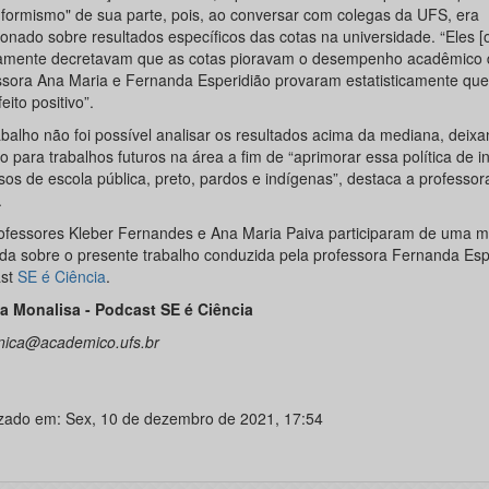
nformismo" de sua parte, pois, ao conversar com colegas da UFS, era
ionado sobre resultados específicos das cotas na universidade. “Eles [
amente decretavam que as cotas pioravam o desempenho acadêmico 
ssora Ana Maria e Fernanda Esperidião provaram estatisticamente que
eito positivo”.
abalho não foi possível analisar os resultados acima da mediana, deix
 para trabalhos futuros na área a fim de “aprimorar essa política de i
sos de escola pública, preto, pardos e indígenas”, destaca a professo
.
ofessores Kleber Fernandes e Ana Maria Paiva participaram de uma 
da sobre o presente trabalho conduzida pela professora Fernanda Esp
ast
SE é Ciência
.
ia Monalisa - Podcast SE é Ciência
ica@academico.ufs.br
izado em: Sex, 10 de dezembro de 2021, 17:54