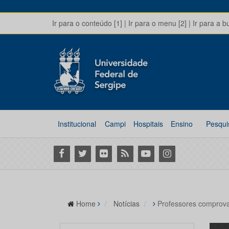
Ir para o conteúdo [1]
|
Ir para o menu [2]
|
Ir para a b
Institucional
Campi
Hospitais
Ensino
Pesqui
Facebook
Twitter
Flickr
RSS
Youtube
Instagram
Home
Notícias
Professores comprova