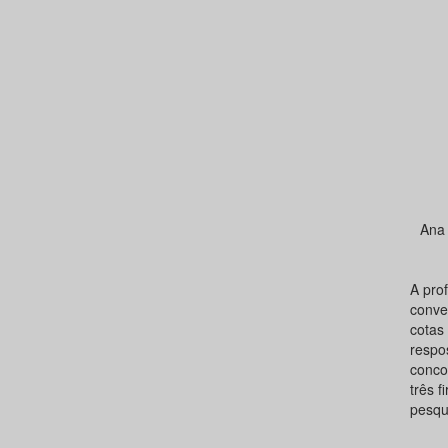
Ana 
A pro
conve
cotas
respo
concor
três 
pesqu