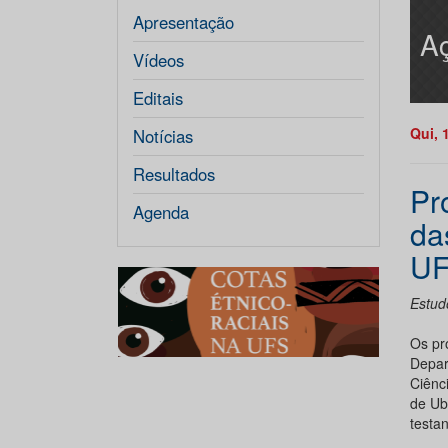
Apresentação
Aç
Vídeos
Editais
Qui, 
Notícias
Resultados
Pr
Agenda
da
U
Estudo
Os pr
Depar
Ciênc
de Ube
testa