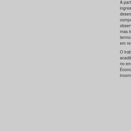
A par
ingre
desem
compa
obser
mas i
termo
em re
O tra
acadêm
no en
Econo
incom