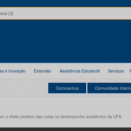
usca [3]
sa e Inovação
Extensão
Assistência Estudantil
Serviços
Coronavírus
Comunidade intern
m o efeito positivo das cotas no desempenho acadêmico da UFS