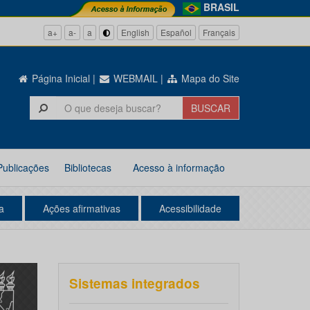
BRASIL
a+
a-
a
English
Español
Français
Página Inicial
|
WEBMAIL
|
Mapa do Site
Publicações
Bibliotecas
Acesso à informação
a
Ações afirmativas
Acessibilidade
Sistemas integrados