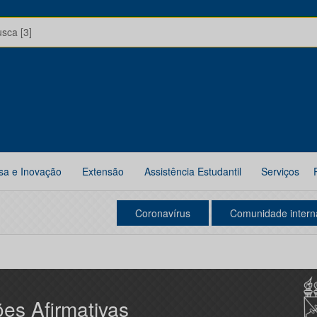
usca [3]
sa e Inovação
Extensão
Assistência Estudantil
Serviços
Coronavírus
Comunidade intern
es Afirmativas