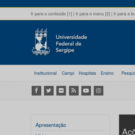
Ir para o conteúdo [1]
|
Ir para o menu [2]
|
Ir para a b
Institucional
Campi
Hospitais
Ensino
Pesqui
Facebook
Twitter
Flickr
RSS
Youtube
Instagram
Apresentação
Açõ