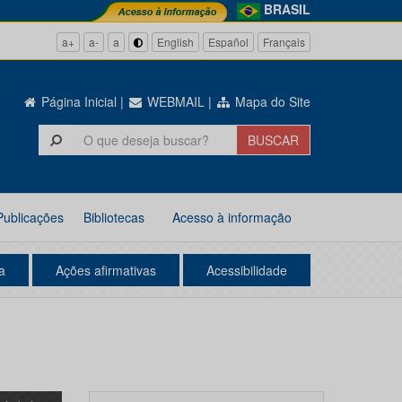
BRASIL
a+
a-
a
English
Español
Français
Página Inicial
|
WEBMAIL
|
Mapa do Site
Publicações
Bibliotecas
Acesso à informação
a
Ações afirmativas
Acessibilidade