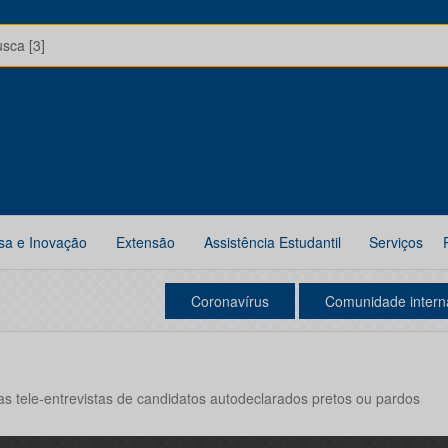
usca [3]
sa e Inovação
Extensão
Assistência Estudantil
Serviços
Coronavírus
Comunidade intern
as tele-entrevistas de candidatos autodeclarados pretos ou pardos