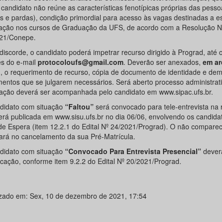
 candidato não reúne as características fenotípicas próprias das pess
as e pardas), condição primordial para acesso às vagas destinadas a e
ação nos cursos de Graduação da UFS, de acordo com a Resolução N
21/Conepe.
iscorde, o candidato poderá impetrar recurso dirigido à Prograd, até o
és do e-mail
protocoloufs@gmail.com
. Deverão ser anexados,
em ar
o
, o requerimento de recurso, cópia de documento de identidade e dem
entos que se julgarem necessários. Será aberto processo administrati
tação deverá ser acompanhada pelo candidato em www.sipac.ufs.br.
didato com situação
“Faltou”
será convocado para tele-entrevista na 
erá publicada em www.sisu.ufs.br no dia 06/06, envolvendo os candida
 de Espera (item 12.2.1 do Edital Nº 24/2021/Prograd). O não compare
cará no cancelamento da sua Pré-Matrícula.
didato com situação
“Convocado Para Entrevista Presencial”
dever
cação, conforme item 9.2.2 do Edital Nº 20/2021/Prograd.
izado em: Sex, 10 de dezembro de 2021, 17:54