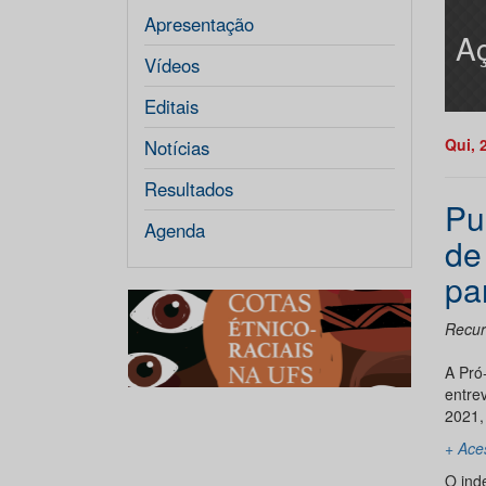
Apresentação
Aç
Vídeos
Editais
Qui, 
Notícias
Resultados
Pu
Agenda
de
pa
Recur
A Pró
entre
2021,
+ Ace
O ind