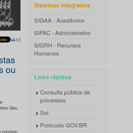
Sistemas integrados
SIGAA - Acadêmico
SIPAC - Administrativo
SIGRH - Recursos
Humanos
stas
s ou
Links rápidos
Consulta pública de
processos
e-
etivo Sisu
Sei
Protocolo GOV.BR
 concluiu