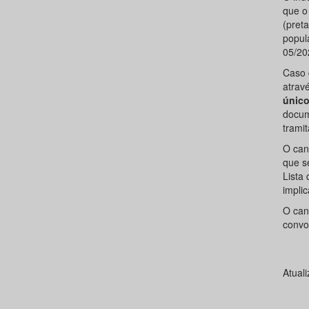
que o
(pret
popul
05/20
Caso d
atrav
únic
docum
trami
O can
que s
Lista
impli
O can
convo
Atual