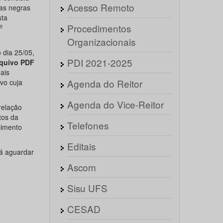
Acesso Remoto
oas negras
sta
Procedimentos
º
Organizacionais
 dia 25/05,
PDI 2021-2025
quivo PDF
ais
Agenda do Reitor
vo cuja
Agenda do Vice-Reitor
relação
tos da
Telefones
cimento
Editais
á aguardar
Ascom
Sisu UFS
CESAD