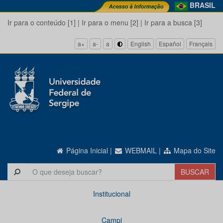
BRASIL
Ir para o conteúdo [1]
|
Ir para o menu [2]
|
Ir para a busca [3]
a+
a-
a
English
Español
Français
Página Inicial
|
WEBMAIL
|
Mapa do Site
Institucional
Campi