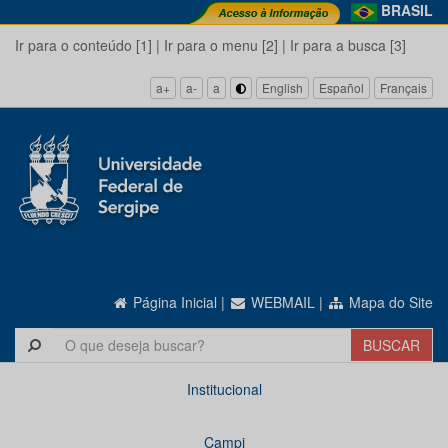
BRASIL
Ir para o conteúdo [1]
|
Ir para o menu [2]
|
Ir para a busca [3]
a+
a-
a
English
Español
Français
Página Inicial
|
WEBMAIL
|
Mapa do Site
Institucional
Campi