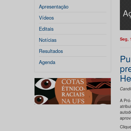
Apresentação
Aç
Vídeos
Editais
Seg, 
Notícias
Resultados
Pu
Agenda
pr
He
Candi
A Pró
atribu
autod
aprov
Cliqu