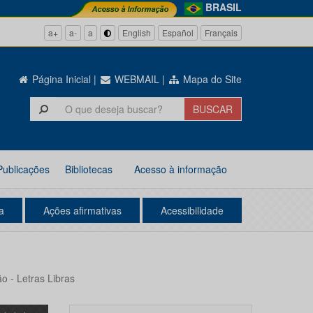
BRASIL
a+
a-
a
English
Español
Français
Página Inicial
|
WEBMAIL
|
Mapa do Site
Publicações
Bibliotecas
Acesso à informação
a
Ações afirmativas
Acessibilidade
o - Letras Libras