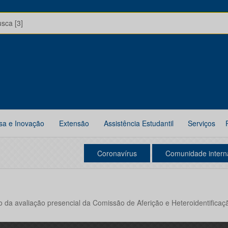
usca [3]
sa e Inovação
Extensão
Assistência Estudantil
Serviços
Coronavírus
Comunidade intern
o da avaliação presencial da Comissão de Aferição e Heteroidentificaçã