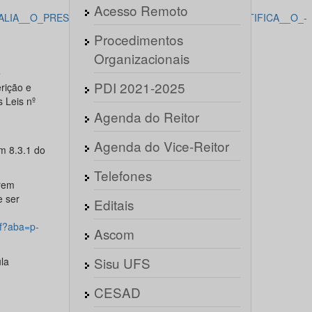
Acesso Remoto
_DA_AVALIA__O_PRESENCIAL_DA_BANCA_DE_HETEROIDENTIFICA__O_-
Procedimentos
Organizacionais
e
PDI 2021-2025
rição e
 Leis nº
Agenda do Reitor
Agenda do Vice-Reitor
m 8.3.1 do
Telefones
arem
e ser
Editais
sf?aba=p-
Ascom
Sisu UFS
la
CESAD