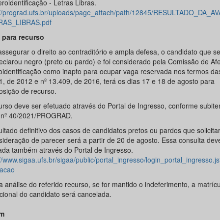
roidentificação - Letras Libras.
://prograd.ufs.br/uploads/page_attach/path/12845/RESULTADO
RAS_LIBRAS.pdf
 para recurso
ssegurar o direito ao contraditório e ampla defesa, o candidato que s
eclarou negro (preto ou pardo) e foi considerado pela Comissão de Afe
oidentificação como inapto para ocupar vaga reservada nos termos das
1, de 2012 e nº 13.409, de 2016, terá os dias 17 e 18 de agosto para
osição de recurso.
urso deve ser efetuado através do Portal de Ingresso, conforme subite
l nº 40/2021/PROGRAD.
ultado definitivo dos casos de candidatos pretos ou pardos que solicit
sideração de parecer será a partir de 20 de agosto. Essa consulta dev
zada também através do Portal de Ingresso.
//www.sigaa.ufs.br/sigaa/public/portal_ingresso/login_portal_ingresso.j
acao
 análise do referido recurso, se for mantido o indeferimento, a matrícu
ucional do candidato será cancelada.
m