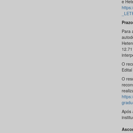
e Hete
https
_LET
Prazo
Para a
autod
Heter
12.71
interp
O rec
Edita
O res
recon
reali
https:
gradu
Após a
instit
Asco