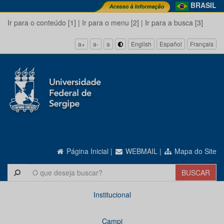
BRASIL
Ir para o conteúdo [1]
|
Ir para o menu [2]
|
Ir para a busca [3]
a+
a-
a
English
Español
Français
Página Inicial
|
WEBMAIL
|
Mapa do Site
Institucional
Campi