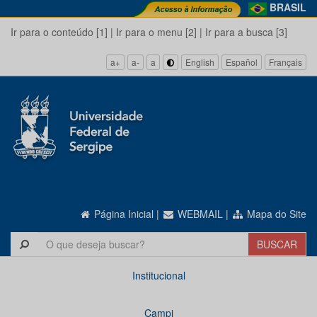
BRASIL
Ir para o conteúdo [1]
|
Ir para o menu [2]
|
Ir para a busca [3]
a+
a-
a
English
Español
Français
Página Inicial
|
WEBMAIL
|
Mapa do Site
Institucional
Campi