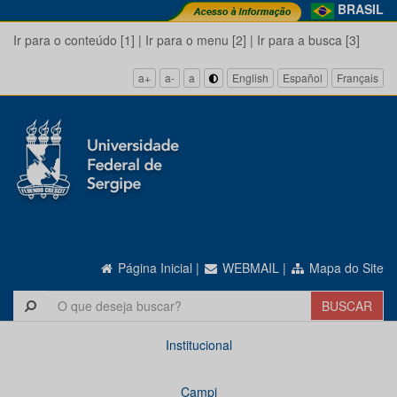
BRASIL
Ir para o conteúdo [1]
|
Ir para o menu [2]
|
Ir para a busca [3]
a+
a-
a
English
Español
Français
Página Inicial
|
WEBMAIL
|
Mapa do Site
Institucional
Campi